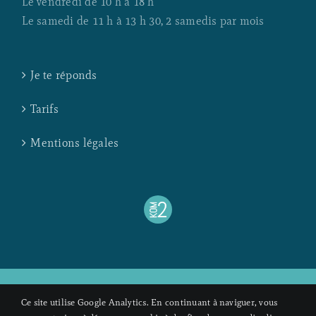
Le vendredi de 10 h à 18 h
Le samedi de 11 h à 13 h 30, 2 samedis par mois
Je te réponds
Tarifs
Mentions légales
Veuillez noter que les informations fournies dans cet
Ce site utilise Google Analytics. En continuant à naviguer, vous
établissement ne sont pas destinées à remplacer les conseils ou les