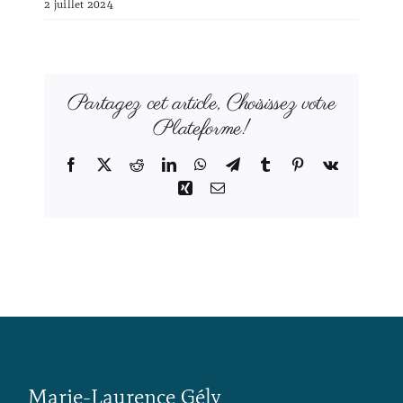
2 juillet 2024
Partagez cet article, Choisissez votre
Plateforme!
Facebook
X
Reddit
LinkedIn
WhatsApp
Telegram
Tumblr
Pinterest
Vk
Xing
Email
Marie-Laurence Gély